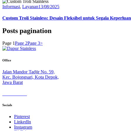
Informasi
,
Layanan
13/08/2025
Custom Troli Stainless: Desain Fleksibel untuk Segala Keperluan
Posts pagination
Page
1
Page
2
Page
3
>
Office
Jalan Mandor Tadjir No. 59,
Kec. Bojongsari, Kota Depok,
Jawa Barat
+6282249845614
Socials
Pinterest
LinkedIn
Instagram