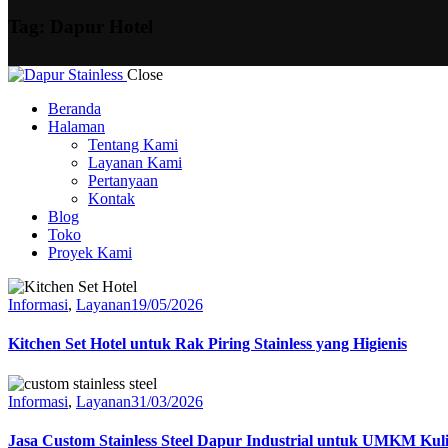
Tag: Dapur Hotel
Close
Beranda
Halaman
Tentang Kami
Layanan Kami
Pertanyaan
Kontak
Blog
Toko
Proyek Kami
Informasi
,
Layanan
19/05/2026
Kitchen Set Hotel untuk Rak Piring Stainless yang Higienis
Informasi
,
Layanan
31/03/2026
Jasa Custom Stainless Steel Dapur Industrial untuk UMKM Kul