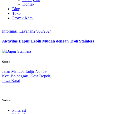
Kontak
Blog
Toko
Proyek Kami
Informasi
,
Layanan
24/06/2024
Aktivitas Dapur Lebih Mudah dengan Troli Stainless
Office
Jalan Mandor Tadjir No. 59,
Kec. Bojongsari, Kota Depok,
Jawa Barat
+6282249845614
Socials
Pinterest