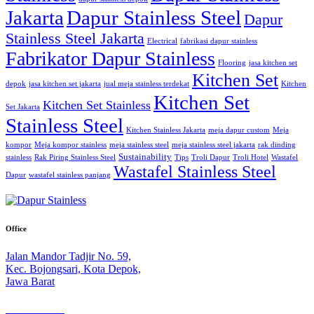
Jakarta
Dapur Stainless Steel
Dapur
Stainless Steel Jakarta
Electrical
fabrikasi dapur stainless
Fabrikator Dapur Stainless
Flooring
jasa kitchen set
Kitchen Set
depok
jasa kitchen set jakarta
jual meja stainless terdekat
Kitchen
Kitchen Set
Kitchen Set Stainless
Set Jakarta
Stainless Steel
Kitchen Stainless Jakarta
meja dapur custom
Meja
kompor
Meja kompor stainless
meja stainless steel
meja stainless steel jakarta
rak dinding
Sustainability
stainless
Rak Piring Stainless Steel
Tips
Troli Dapur
Troli Hotel
Wastafel
Wastafel Stainless Steel
Dapur
wastafel stainless panjang
Office
Jalan Mandor Tadjir No. 59,
Kec. Bojongsari, Kota Depok,
Jawa Barat
+6282249845614