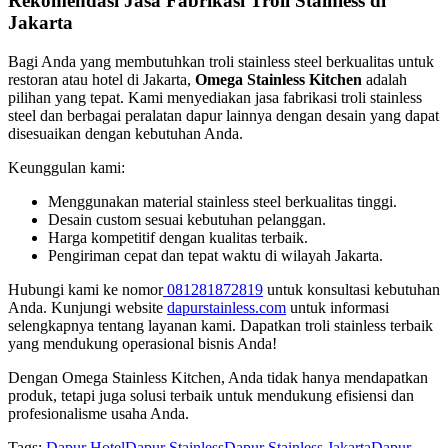
Rekomendasi Jasa Fabrikasi Troli Stainless di
Jakarta
Bagi Anda yang membutuhkan troli stainless steel berkualitas untuk
restoran atau hotel di Jakarta,
Omega Stainless Kitchen
adalah
pilihan yang tepat. Kami menyediakan jasa fabrikasi troli stainless
steel dan berbagai peralatan dapur lainnya dengan desain yang dapat
disesuaikan dengan kebutuhan Anda.
Keunggulan kami:
Menggunakan material stainless steel berkualitas tinggi.
Desain custom sesuai kebutuhan pelanggan.
Harga kompetitif dengan kualitas terbaik.
Pengiriman cepat dan tepat waktu di wilayah Jakarta.
Hubungi kami ke nomor
081281872819
untuk konsultasi kebutuhan
Anda. Kunjungi website
dapurstainless.com
untuk informasi
selengkapnya tentang layanan kami. Dapatkan troli stainless terbaik
yang mendukung operasional bisnis Anda!
Dengan Omega Stainless Kitchen, Anda tidak hanya mendapatkan
produk, tetapi juga solusi terbaik untuk mendukung efisiensi dan
profesionalisme usaha Anda.
Tags:
Dapur Hotel
Dapur Stainless
Dapur Stainless Jakarta
Dapur