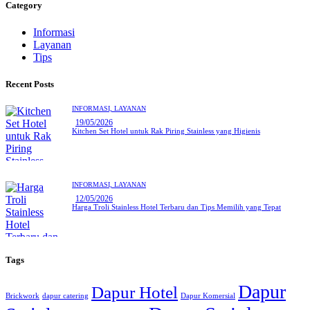
Category
Informasi
Layanan
Tips
Recent Posts
INFORMASI,
LAYANAN
19/05/2026
Kitchen Set Hotel untuk Rak Piring Stainless yang Higienis
INFORMASI,
LAYANAN
12/05/2026
Harga Troli Stainless Hotel Terbaru dan Tips Memilih yang Tepat
Tags
Dapur
Dapur Hotel
Brickwork
dapur catering
Dapur Komersial