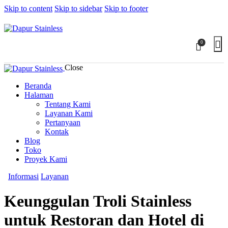
Skip to content
Skip to sidebar
Skip to footer
0
Close
Beranda
Halaman
Tentang Kami
Layanan Kami
Pertanyaan
Kontak
Blog
Toko
Proyek Kami
Informasi
Layanan
Keunggulan Troli Stainless
untuk Restoran dan Hotel di