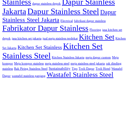
Dapur Stainless
Stainless
dapur stainless depok
Jakarta
Dapur Stainless Steel
Dapur
Stainless Steel Jakarta
Electrical
fabrikasi dapur stainless
Fabrikator Dapur Stainless
Flooring
jasa kitchen set
Kitchen Set
depok
jasa kitchen set jakarta
jual meja stainless terdekat
Kitchen
Kitchen Set
Kitchen Set Stainless
Set Jakarta
Stainless Steel
Kitchen Stainless Jakarta
meja dapur custom
Meja
kompor
Meja kompor stainless
meja stainless steel
meja stainless steel jakarta
rak dinding
Sustainability
stainless
Rak Piring Stainless Steel
Tips
Troli Dapur
Troli Hotel
Wastafel
Wastafel Stainless Steel
Dapur
wastafel stainless panjang