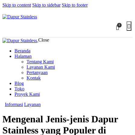
Skip to content
Skip to sidebar
Skip to footer
0
Close
Beranda
Halaman
Tentang Kami
Layanan Kami
Pertanyaan
Kontak
Blog
Toko
Proyek Kami
Informasi
Layanan
Mengenal Jenis-jenis Dapur
Stainless yang Populer di