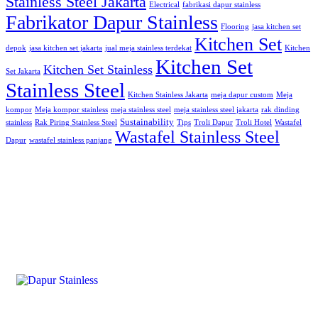
Stainless Steel Jakarta
Electrical
fabrikasi dapur stainless
Fabrikator Dapur Stainless
Flooring
jasa kitchen set
Kitchen Set
depok
jasa kitchen set jakarta
jual meja stainless terdekat
Kitchen
Kitchen Set
Kitchen Set Stainless
Set Jakarta
Stainless Steel
Kitchen Stainless Jakarta
meja dapur custom
Meja
kompor
Meja kompor stainless
meja stainless steel
meja stainless steel jakarta
rak dinding
Sustainability
stainless
Rak Piring Stainless Steel
Tips
Troli Dapur
Troli Hotel
Wastafel
Wastafel Stainless Steel
Dapur
wastafel stainless panjang