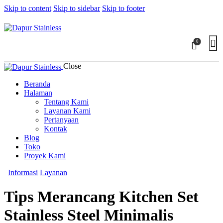
Skip to content
Skip to sidebar
Skip to footer
0
Close
Beranda
Halaman
Tentang Kami
Layanan Kami
Pertanyaan
Kontak
Blog
Toko
Proyek Kami
Informasi
Layanan
Tips Merancang Kitchen Set
Stainless Steel Minimalis