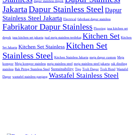
dapur stainless depok
Jakarta
Dapur Stainless Steel
Dapur
Stainless Steel Jakarta
Electrical
fabrikasi dapur stainless
Fabrikator Dapur Stainless
Flooring
jasa kitchen set
Kitchen Set
depok
jasa kitchen set jakarta
jual meja stainless terdekat
Kitchen
Kitchen Set
Kitchen Set Stainless
Set Jakarta
Stainless Steel
Kitchen Stainless Jakarta
meja dapur custom
Meja
kompor
Meja kompor stainless
meja stainless steel
meja stainless steel jakarta
rak dinding
Sustainability
stainless
Rak Piring Stainless Steel
Tips
Troli Dapur
Troli Hotel
Wastafel
Wastafel Stainless Steel
Dapur
wastafel stainless panjang