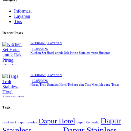
Informasi
Layanan
Tips
Recent Posts
INFORMASI,
LAYANAN
19/05/2026
Kitchen Set Hotel untuk Rak Piring Stainless yang Higienis
INFORMASI,
LAYANAN
12/05/2026
Harga Troli Stainless Hotel Terbaru dan Tips Memilih yang Tepat
Tags
Dapur
Dapur Hotel
Brickwork
dapur catering
Dapur Komersial
Dapur Stainless
Stainless