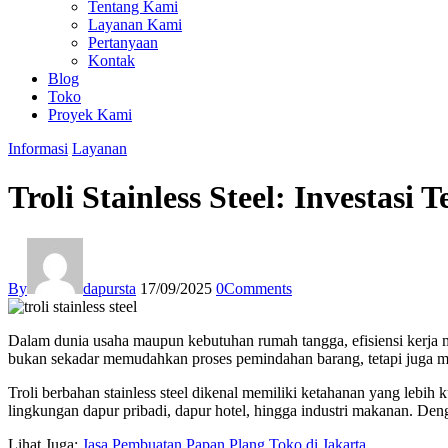
Tentang Kami
Layanan Kami
Pertanyaan
Kontak
Blog
Toko
Proyek Kami
Informasi
Layanan
Troli Stainless Steel: Investasi 
By
dapursta
17/09/2025
0
Comments
Dalam dunia usaha maupun kebutuhan rumah tangga, efisiensi kerja men
bukan sekadar memudahkan proses pemindahan barang, tetapi juga memb
Troli berbahan stainless steel dikenal memiliki ketahanan yang lebih k
lingkungan dapur pribadi, dapur hotel, hingga industri makanan. De
Lihat Juga:
Jasa Pembuatan Papan Plang Toko di Jakarta