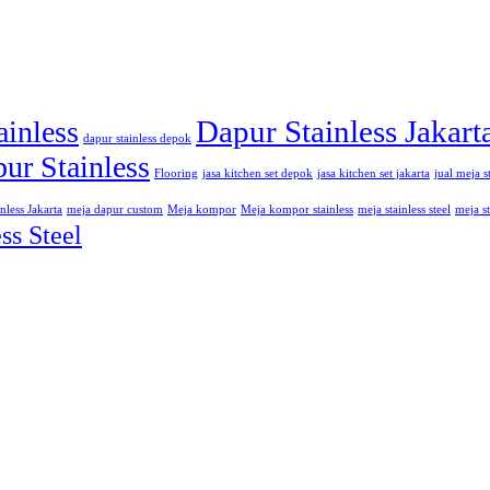
Dapur Stainless Jakart
ainless
dapur stainless depok
ur Stainless
Flooring
jasa kitchen set depok
jasa kitchen set jakarta
jual meja s
nless Jakarta
meja dapur custom
Meja kompor
Meja kompor stainless
meja stainless steel
meja st
ss Steel