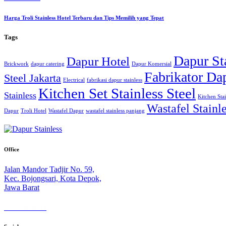
Harga Troli Stainless Hotel Terbaru dan Tips Memilih yang Tepat
Tags
Dapur St
Dapur Hotel
Brickwork
dapur catering
Dapur Komersial
Fabrikator Dap
Steel Jakarta
Electrical
fabrikasi dapur stainless
Kitchen Set Stainless Steel
Stainless
Kitchen Stai
Wastafel Stainle
Dapur
Troli Hotel
Wastafel Dapur
wastafel stainless panjang
Office
Jalan Mandor Tadjir No. 59,
Kec. Bojongsari, Kota Depok,
Jawa Barat
+6282249845614