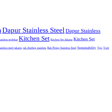
a
Dapur Stainless Steel
Dapur Stainless
Kitchen Set
Kitchen Set
tainless terdekat
Kitchen Set Jakarta
Sustainability
ainless steel jakarta
rak dinding stainless
Rak Piring Stainless Steel
Tips
Troli