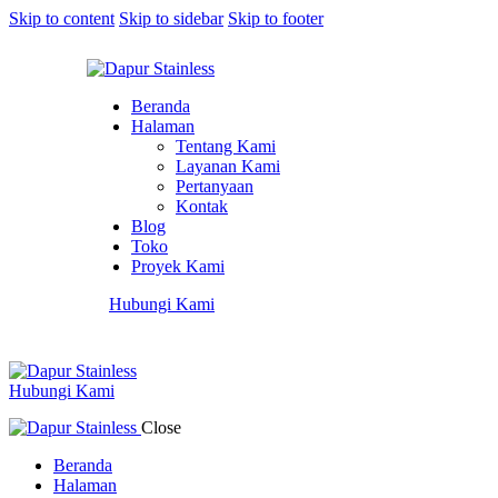
Skip to content
Skip to sidebar
Skip to footer
Beranda
Halaman
Tentang Kami
Layanan Kami
Pertanyaan
Kontak
Blog
Toko
Proyek Kami
Hubungi Kami
Hubungi Kami
Close
Beranda
Halaman